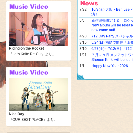
7/22
10/9(金) 大阪・Ben Lee ×
演！
5/6
新作発売決定！＆「ロケ
New album will be release
now come out!
4/28
712 Day Party ス
3/15
5/24(日) 福島で開催
Riding on the Rocket
3/10
6/27(土)～7/12(日) 「7
『Let's Knife Re-Cut』より。
1/21
７月～８月 メンアットワ
Shonen Knife will be tour
1/1
Happy New Year 2026
Nice Day
『OUR BEST PLACE』より。