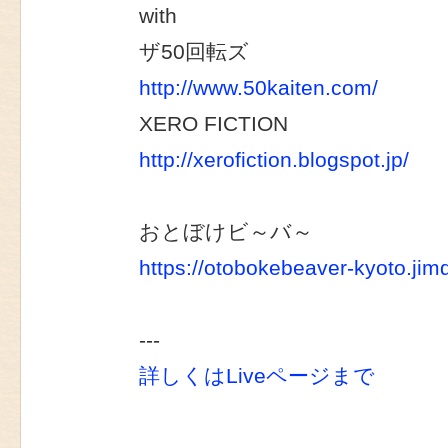
with
ザ50回転ズ
http://www.50kaiten.com/
XERO FICTION
http://xerofiction.blogspot.jp/
おとぼけビ～バ～
https://otobokebeaver-kyoto.jim
---
詳しくはLiveページまで