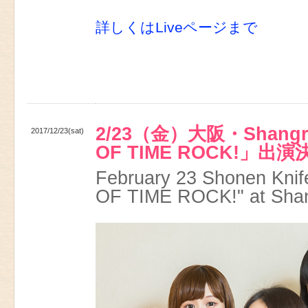
詳しくはLiveページまで
2/23（金）大阪・Shangr
2017/12/23(sat)
OF TIME ROCK!」出
February 23 Shonen Knife
OF TIME ROCK!" at Shan