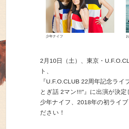
少年ナイフ
2月10日（土）、東京・U.F.O
ト、
『U.F.O.CLUB 22周年記念
とぎ話 2マン!!!″』に出演が決
少年ナイフ、2018年の初ライ
ださい！